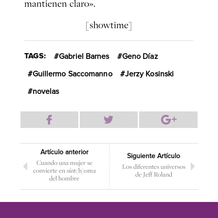
mantienen claro».
[showtime]
TAGS:
Gabriel Barnes
Geno Díaz
Guillermo Saccomanno
Jerzy Kosinski
novelas
Artículo anterior
Siguiente Artículo
Cuando una mujer se
Los diferentes universos
convierte en sínt(h)oma
de Jeff Roland
del hombre