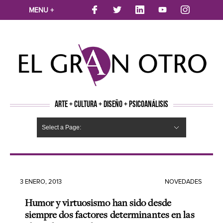
MENU +
ARTE + CULTURA + DISEÑO + PSICOANÁLISIS
Select a Page:
CINE
MÚSICA
LITERATURA
ARTES VISUALES
TEATRO
TELEVISION
FOTOGRAFÍA
ARTE Y MODA
AGENDA CULTURAL
OPINION
ACTUALIDAD
ECOLOGÍA
NUEVOS TALENTOS
ARTISTAS EMERGENTES
Hide Navigation
Arte
Psicoanálisis
Cultura
Nuevos Artistas
Diseño
3 ENERO, 2013
NOVEDADES
Humor y virtuosismo han sido desde
siempre dos factores determinantes en las