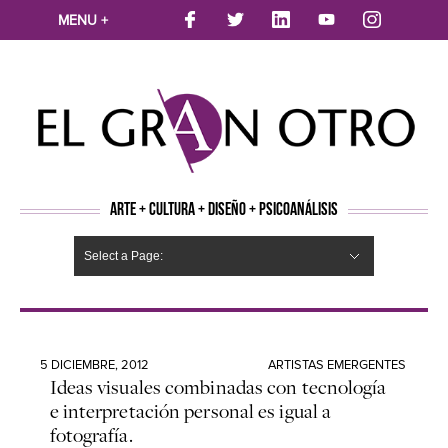
MENU +
ARTE + CULTURA + DISEÑO + PSICOANÁLISIS
Select a Page:
CINE
MÚSICA
LITERATURA
ARTES VISUALES
TEATRO
TELEVISION
FOTOGRAFÍA
ARTE Y MODA
AGENDA CULTURAL
OPINION
ACTUALIDAD
ECOLOGÍA
NUEVOS TALENTOS
ARTISTAS EMERGENTES
Hide Navigation
Arte
Psicoanálisis
Cultura
Nuevos Artistas
Diseño
5 DICIEMBRE, 2012
ARTISTAS EMERGENTES
Ideas visuales combinadas con tecnología
e interpretación personal es igual a
fotografía.