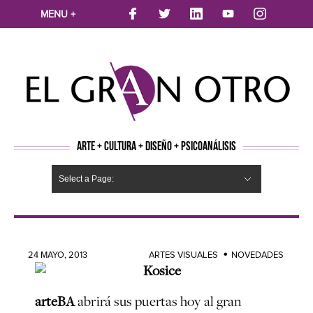
MENU +
ARTE + CULTURA + DISEÑO + PSICOANÁLISIS
Select a Page:
CINE
MÚSICA
LITERATURA
ARTES VISUALES
TEATRO
TELEVISION
FOTOGRAFÍA
ARTE Y MODA
AGENDA CULTURAL
OPINION
ACTUALIDAD
ECOLOGÍA
NUEVOS TALENTOS
ARTISTAS EMERGENTES
Hide Navigation
Arte
Psicoanálisis
Cultura
Nuevos Artistas
Diseño
24 MAYO, 2013
ARTES VISUALES
NOVEDADES
arteBA
abrirá sus puertas hoy al gran