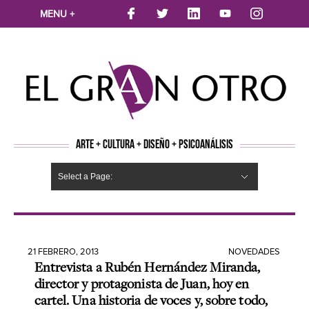
MENU +
ARTE + CULTURA + DISEÑO + PSICOANÁLISIS
Select a Page:
CINE
MÚSICA
LITERATURA
ARTES VISUALES
TEATRO
TELEVISION
FOTOGRAFÍA
ARTE Y MODA
AGENDA CULTURAL
OPINION
ACTUALIDAD
ECOLOGÍA
NUEVOS TALENTOS
ARTISTAS EMERGENTES
Hide Navigation
Arte
Psicoanálisis
Cultura
Nuevos Artistas
Diseño
21 FEBRERO, 2013
NOVEDADES
Entrevista a Rubén Hernández Miranda,
director y protagonista de Juan, hoy en
cartel. Una historia de voces y, sobre todo,