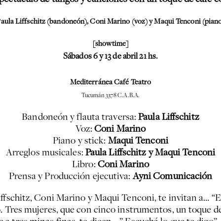
aula Liffschitz (bandoneón), Coni Marino (voz) y Maqui Tenconi (pian
[showtime]
Sábados 6 y 13 de abril 21 hs.
Mediterránea Café Teatro
Tucumán 3378 C.A.B.A.
Bandoneón y flauta traversa:
Paula Liffschitz
Voz:
Coni Marino
Piano y stick:
Maqui Tenconi
Arreglos musicales:
Paula Liffschitz y Maqui Tenconi
Libro:
Coni
Marino
Prensa y Producción ejecutiva:
Ayni Comunicación
ffschitz, Coni Marino y Maqui Tenconi, te invitan a… “Es
o. Tres mujeres, que con cinco instrumentos, un toque d