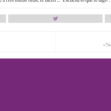
 tres minas finas, te dicen …” Escuchá lo que te digo”.
«Ne