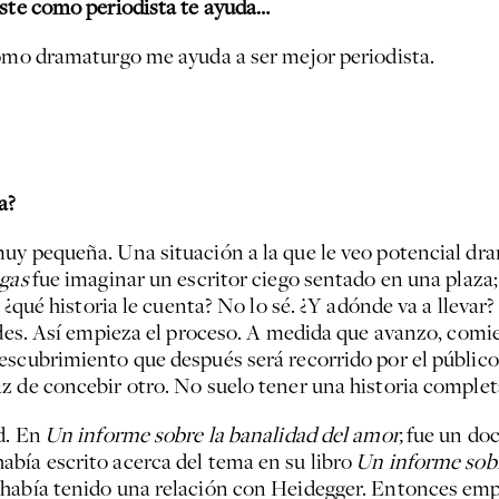
iste como periodista te ayuda…
como dramaturgo me ayuda a ser mejor periodista.
a?
uy pequeña. Una situación a la que le veo potencial dra
egas
fue imaginar un escritor ciego sentado en una plaza;
a, ¿qué historia le cuenta? No lo sé. ¿Y adónde va a llev
dades. Así empieza el proceso. A medida que avanzo, com
escubrimiento que después será recorrido por el público
 de concebir otro. No suelo tener una historia completa
d. En
Un informe sobre la banalidad del amor,
fue un doc
bía escrito acerca del tema en su libro
Un informe sobr
había tenido una relación con Heidegger. Entonces empec