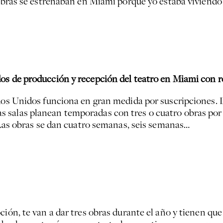
 obras se estrenaban en Miami porque yo estaba viviendo 
os de producción y recepción del teatro en Miami con re
ados Unidos funciona en gran medida por suscripciones. L
 salas planean temporadas con tres o cuatro obras por
. Las obras se dan cuatro semanas, seis semanas…
ción, te van a dar tres obras durante el año y tienen qu