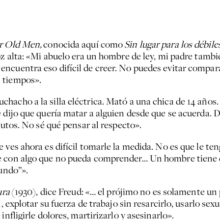
r Old Men,
conocida aquí como
Sin lugar para los débile
oz alta: «Mi abuelo era un hombre de ley, mi padre tamb
ncuentra eso difícil de creer. No puedes evitar compara
 tiempos».
hacho a la silla eléctrica. Mató a una chica de 14 años.
dijo que quería matar a alguien desde que se acuerda. Di
nutos. No sé qué pensar al respecto».
 ves ahora es difícil tomarle la medida. No es que le te
e con algo que no pueda comprender… Un hombre tiene q
mundo”».
ura
(1930), dice Freud: «… el prójimo no es solamente un p
n, explotar su fuerza de trabajo sin resarcirlo, usarlo s
nfligirle dolores, martirizarlo y asesinarlo».