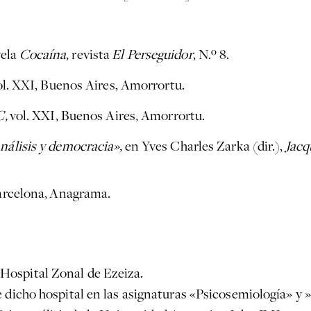
vela
Cocaína
, revista
El Perseguidor
, N.º 8.
l. XXI, Buenos Aires, Amorrortu.
,
vol. XXI, Buenos Aires, Amorrortu.
nálisis y democracia»,
en Yves Charles Zarka (dir.),
Jacq
rcelona,
Anagrama.
Hospital Zonal de Ezeiza.
e dicho hospital en las asignaturas «Psicosemiología» y » 