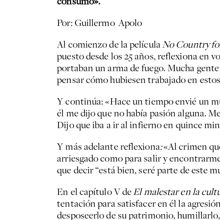
consumo».
Por: Guillermo Apolo
Al comienzo de la película
No Country
fo
puesto desde los 25 años, reflexiona en v
portaban un arma de fuego. Mucha gente e
pensar cómo hubiesen trabajado en estos
Y continúa: «Hace un tiempo envié un muc
él me dijo que no había pasión alguna. Me 
Dijo que iba a ir al infierno en quince mi
Y más adelante reflexiona
:
«Al crimen que
arriesgado como para salir y encontrarm
que decir “está bien, seré parte de este 
En el capítulo V de
El malestar en la cult
tentación para satisfacer en él la agresió
desposeerlo de su patrimonio, humillarlo, i