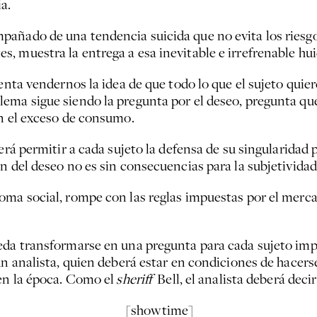
a.
añado de una tendencia suicida que no evita los riesgos
 muestra la entrega a esa inevitable e irrefrenable hui
tenta vendernos la idea de que todo lo que el sujeto quie
ema sigue siendo la pregunta por el deseo, pregunta qu
on el exceso de consumo.
será permitir a cada sujeto la defensa de su singularidad
 del deseo no es sin consecuencias para la subjetividad, 
oma social, rompe con las reglas impuestas por el merc
da transformarse en una pregunta para cada sujeto impli
un analista, quien deberá estar en condiciones de hacers
 en la época. Como el
sheriff
Bell, el analista deberá decir
[showtime]