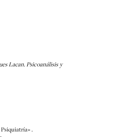
ues Lacan. Psicoanálisis y
Psiquiatría» .