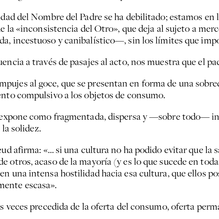
idad del Nombre del Padre se ha debilitado; estamos en 
e la «inconsistencia del Otro», que deja al sujeto a merc
, incestuoso y canibalístico—, sin los límites que impon
ncia a través de pasajes al acto, nos muestra que el pact
pujes al goce, que se presentan en forma de una sobredo
ento compulsivo a los objetos de consumo.
la expone como fragmentada, dispersa y —sobre todo— i
 la solidez.
eud afirma: «… si una cultura no ha podido evitar que la 
 otros, acaso de la mayoría (y es lo que sucede en todas
n una intensa hostilidad hacia esa cultura, que ellos po
mente escasa».
has veces precedida de la oferta del consumo, oferta pe