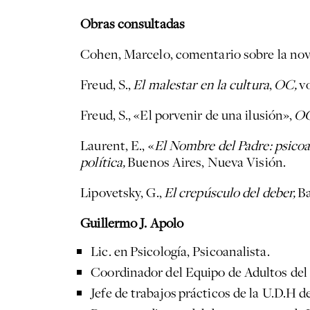
Obras consultadas
Cohen, Marcelo, comentario sobre la no
Freud, S.,
El malestar en la cultura
,
OC,
vo
Freud, S., «El porvenir de una ilusión»,
OC
Laurent, E., «
El Nombre del Padre: psicoa
política,
Buenos Aires, Nueva Visión.
Lipovetsky, G.,
El crepúsculo del deber,
Ba
Guillermo J. Apolo
Lic. en Psicología, Psicoanalista.
Coordinador del Equipo de Adultos del 
Jefe de trabajos prácticos de la U.D.H d