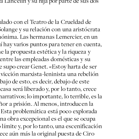
 Lancelin y su hija por parte de sus dos
ulado con el Teatro de la Crueldad de
Solange y su relación con una aristócrata
 anónima. Las hermanas Lemercier, en un
uí hay varios puntos para tener en cuenta,
 la propuesta estética y la riqueza y
n entre las empleadas domésticas y su
ue supo crear Genet. «Estoy harta de ser
nvicción marxista-leninista una rebelión
bajo de esto, es decir, debajo de este
asa será liberado y, por lo tanto, crece
rativos; lo importante, lo terrible, es la
eñor a prisión. Al menos, introducen la
. Esta problemática está poco explorada
na obra excepcional es el que se ocupa
 límite y, por lo tanto, una escenificación
ece aún más la original puesta de Ciro