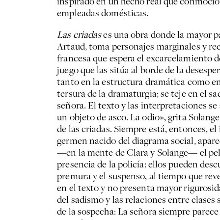
inspirado en un hecho real que conmocionó
empleadas domésticas.
Las criadas
es una obra donde la mayor par
Artaud, toma personajes marginales y reco
francesa que espera el excarcelamiento d
juego que las sitúa al borde de la desespe
tanto en la estructura dramática como en 
tersura de la dramaturgia; se teje en el s
señora. El texto y las interpretaciones s
un objeto de asco. La odio», grita Solang
de las criadas. Siempre está, entonces, el 
germen nacido del diagrama social, aparece
—en la mente de Clara y Solange— el peligr
presencia de la policía: ellos pueden desc
premura y el suspenso, al tiempo que rev
en el texto y no presenta mayor rigurosi
del sadismo y las relaciones entre clases s
de la sospecha: La señora siempre parece 