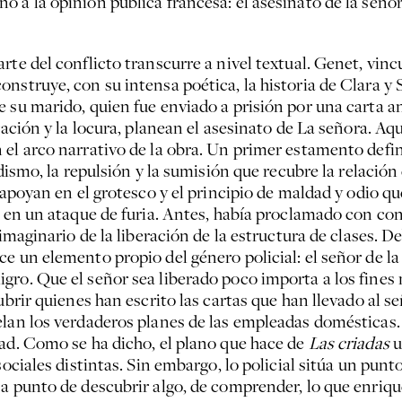
 a la opinión pública francesa: el asesinato de la señora
te del conflicto transcurre a nivel textual. Genet, vinc
nstruye, con su intensa poética, la historia de Clara y 
e su marido, quien fue enviado a prisión por una carta
ración y la locura, planean el asesinato de La señora. Aq
el arco narrativo de la obra. Un primer estamento define
adismo, la repulsión y la sumisión que recubre la relació
e apoyan en el grotesco y el principio de maldad y odio q
e en un ataque de furia. Antes, había proclamado con co
imaginario de la liberación de la estructura de clases. De
 un elemento propio del género policial: el señor de la c
o. Que el señor sea liberado poco importa a los fines nar
ubrir quienes han escrito las cartas que han llevado al s
elan los verdaderos planes de las empleadas domésticas
dad. Como se ha dicho, el plano que hace de
Las criadas
u
ociales distintas. Sin embargo, lo policial sitúa un punto
a punto de descubrir algo, de comprender, lo que enriqu