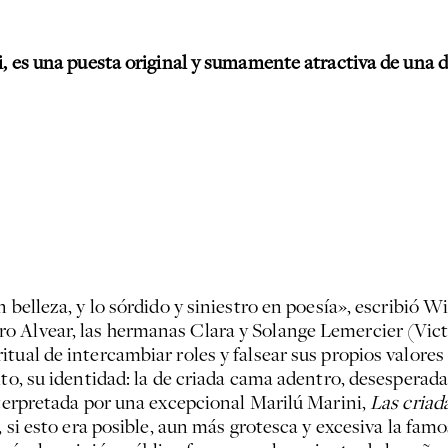
i, es una puesta original y sumamente atractiva de una 
n belleza, y lo sórdido y siniestro en poesía», escribió 
o Alvear, las hermanas Clara y Solange Lemercier (Vict
tual de intercambiar roles y falsear sus propios valores 
nto, su identidad: la de criada cama adentro, desespera
nterpretada por una excepcional Marilú Marini,
Las criad
, si esto era posible, aun más grotesca y excesiva la fam