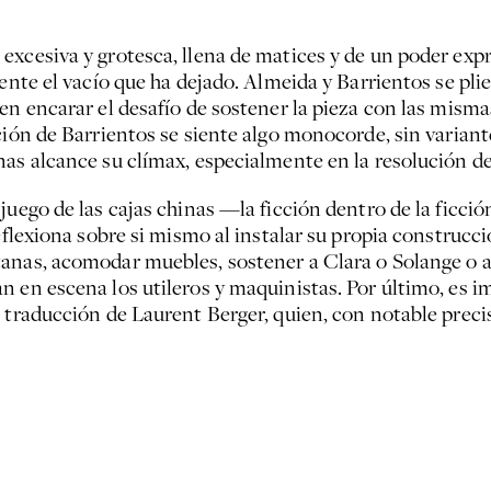
excesiva y grotesca, llena de matices y de un poder exp
ente el vacío que ha dejado. Almeida y Barrientos se plie
ben encarar el desafío de sostener la pieza con las mis
ción de Barrientos se siente algo monocorde, sin variant
as alcance su clímax, especialmente en la resolución del
uego de las cajas chinas —la ficción dentro de la ficción
reflexiona sobre si mismo al instalar su propia construcc
anas, acomodar muebles, sostener a Clara o Solange o ag
n en escena los utileros y maquinistas. Por último, es 
 traducción de Laurent Berger, quien, con notable precis