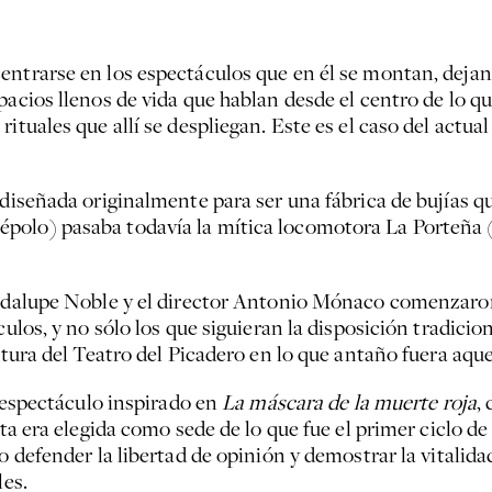
entrarse en los espectáculos que en él se montan, dejand
pacios llenos de vida que hablan desde el centro de lo q
ituales que allí se despliegan. Este es el caso del actual
 diseñada originalmente para ser una fábrica de bujías q
polo) pasaba todavía la mítica locomotora La Porteña (
uadalupe Noble y el director Antonio Mónaco comenzaron
culos, y no sólo los que siguieran la disposición tradicio
rtura del Teatro del Picadero en lo que antaño fuera aquel
 espectáculo inspirado en
La máscara de la muerte roja
,
esta era elegida como sede de lo que fue el primer ciclo 
o defender la libertad de opinión y demostrar la vitalida
les.