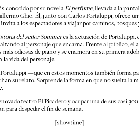
más conocido por su novela
El perfume
, llevada a la pant
uillermo Ghio. Él, junto con Carlos Portaluppi, ofrece u
invita a los espectadores a viajar por caminos, bosques 
istoria del señor Sommer
es la actuación de Portaluppi, 
altando al personaje que encarna. Frente al público, el a
es más odiosas de piano y se enamora en su primera adol
 la vida del personaje.
, Portaluppi —que en estos momentos también forma pa
uchan su relato. Sorprende la forma en que no suelta la 
e.
renovado teatro El Picadero y ocupar una de sus casi 30
n para despedir el fin de semana.
[showtime]