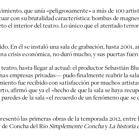
imiento, que unía «peligrosamente» a más de 100 artistas
actuar con su brutalidad característica: bombas de magne
 el interior del teatro. Lo único que el atentado terrori
ido. En él se instaló una sala de grabación, hasta 2001, 
ena crisis económica, no duró mucho, y sus puertas fuero
 teatro, hasta llegar al actual: el productor Sebastián B
unas empresas privadas— pudo finalmente reabrir la sala
nto fue recibido con satisfacción por muchos artistas 
rto, afirmó que ya el «hecho de que la sala se haya recu
s paredes de la sala «el recuerdo de un fenómeno que se 
presentó las primeras obras de la temporada 2012, entre 
ow de Concha del Río
Simplemente Concha
y
La historia