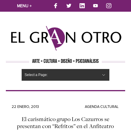
MENU +
ARTE + CULTURA + DISEÑO + PSICOANÁLISIS
Select a Page:
CINE
MÚSICA
LITERATURA
ARTES VISUALES
TEATRO
TELEVISION
FOTOGRAFÍA
ARTE Y MODA
AGENDA CULTURAL
OPINION
ACTUALIDAD
ECOLOGÍA
NUEVOS TALENTOS
ARTISTAS EMERGENTES
Hide Navigation
Arte
Psicoanálisis
Cultura
Nuevos Artistas
Diseño
22 ENERO, 2013
AGENDA CULTURAL
El carismático grupo Los Cazurros se
presentan con “Refritos” en el Anfiteatro