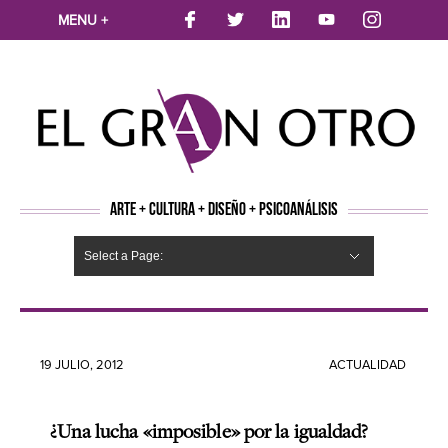
MENU +
ARTE + CULTURA + DISEÑO + PSICOANÁLISIS
Select a Page:
CINE
MÚSICA
LITERATURA
ARTES VISUALES
TEATRO
TELEVISION
FOTOGRAFÍA
ARTE Y MODA
AGENDA CULTURAL
OPINION
ACTUALIDAD
ECOLOGÍA
NUEVOS TALENTOS
ARTISTAS EMERGENTES
Hide Navigation
Arte
Psicoanálisis
Cultura
Nuevos Artistas
Diseño
19 JULIO, 2012
ACTUALIDAD
¿Una lucha «imposible» por la igualdad?