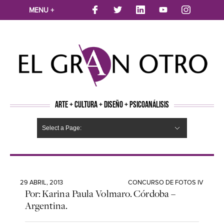
MENU +
ARTE + CULTURA + DISEÑO + PSICOANÁLISIS
Select a Page:
CINE
MÚSICA
LITERATURA
ARTES VISUALES
TEATRO
TELEVISION
FOTOGRAFÍA
ARTE Y MODA
AGENDA CULTURAL
OPINION
ACTUALIDAD
ECOLOGÍA
NUEVOS TALENTOS
ARTISTAS EMERGENTES
Hide Navigation
Arte
Psicoanálisis
Cultura
Nuevos Artistas
Diseño
29 ABRIL, 2013
CONCURSO DE FOTOS IV
Por: Karina Paula Volmaro. Córdoba –
Argentina.