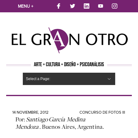
MENU +
ARTE + CULTURA + DISEÑO + PSICOANÁLISIS
Select a Page:
CINE
MÚSICA
LITERATURA
ARTES VISUALES
TEATRO
TELEVISION
FOTOGRAFÍA
ARTE Y MODA
AGENDA CULTURAL
OPINION
ACTUALIDAD
ECOLOGÍA
NUEVOS TALENTOS
ARTISTAS EMERGENTES
Hide Navigation
Arte
Psicoanálisis
Cultura
Nuevos Artistas
Diseño
14 NOVIEMBRE, 2012
CONCURSO DE FOTOS III
Por:
Santiago
García Medina
Mendoza
.
Buenos Aires, Argentina.