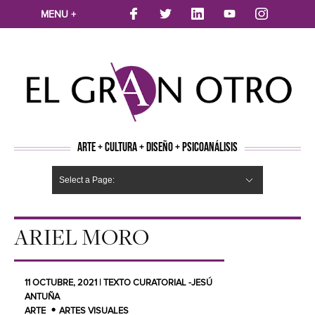
MENU +
ARTE + CULTURA + DISEÑO + PSICOANÁLISIS
Select a Page:
CINE
MÚSICA
LITERATURA
ARTES VISUALES
TEATRO
TELEVISION
FOTOGRAFÍA
ARTE Y MODA
AGENDA CULTURAL
OPINION
ACTUALIDAD
ECOLOGÍA
NUEVOS TALENTOS
ARTISTAS EMERGENTES
Hide Navigation
Arte
Psicoanálisis
Cultura
Nuevos Artistas
Diseño
ARIEL MORO
11 OCTUBRE, 2021 | TEXTO CURATORIAL -JESÚ
ANTUÑA
ARTE
ARTES VISUALES