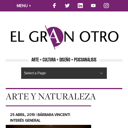
MENU +
ARTE + CULTURA + DISEÑO + PSICOANÁLISIS
Select a Page:
CINE
MÚSICA
LITERATURA
ARTES VISUALES
TEATRO
TELEVISION
FOTOGRAFÍA
ARTE Y MODA
AGENDA CULTURAL
OPINION
ACTUALIDAD
ECOLOGÍA
NUEVOS TALENTOS
ARTISTAS EMERGENTES
Hide Navigation
Arte
Psicoanálisis
Cultura
Nuevos Artistas
Diseño
ARTE Y NATURALEZA
25 ABRIL, 2019 | BÁRBARA VINCENTI
INTERÉS GENERAL