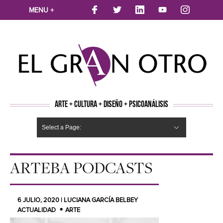
MENU +
ARTE + CULTURA + DISEÑO + PSICOANÁLISIS
Select a Page:
CINE
MÚSICA
LITERATURA
ARTES VISUALES
TEATRO
TELEVISION
FOTOGRAFÍA
ARTE Y MODA
AGENDA CULTURAL
OPINION
ACTUALIDAD
ECOLOGÍA
NUEVOS TALENTOS
ARTISTAS EMERGENTES
Hide Navigation
Arte
Psicoanálisis
Cultura
Nuevos Artistas
Diseño
ARTEBA PODCASTS
6 JULIO, 2020 | LUCIANA GARCÍA BELBEY
ACTUALIDAD
ARTE