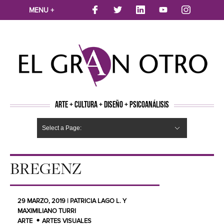
MENU +
ARTE + CULTURA + DISEÑO + PSICOANÁLISIS
Select a Page:
CINE
MÚSICA
LITERATURA
ARTES VISUALES
TEATRO
TELEVISION
FOTOGRAFÍA
ARTE Y MODA
AGENDA CULTURAL
OPINION
ACTUALIDAD
ECOLOGÍA
NUEVOS TALENTOS
ARTISTAS EMERGENTES
Hide Navigation
Arte
Psicoanálisis
Cultura
Nuevos Artistas
Diseño
BREGENZ
29 MARZO, 2019 | PATRICIA LAGO L. Y
MAXIMILIANO TURRI
ARTE
ARTES VISUALES