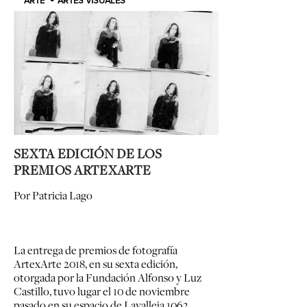
ARTE
ARTES VISUALES
SEXTA EDICIÓN DE LOS
PREMIOS ARTEXARTE
Por
Patricia Lago
La entrega de premios de fotografía
ArtexArte 2018, en su sexta edición,
otorgada por la Fundación Alfonso y Luz
Castillo, tuvo lugar el 10 de noviembre
pasado en su espacio de Lavalleja 1062,