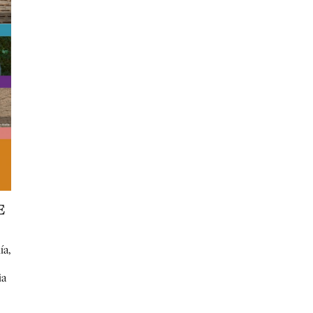
E
ía,
ia