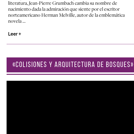
literatura, Jean-Pierre Grumbach cambia su nombre de
nacimiento dada la admiración que siente por el escritor
norteamericano Herman Melville, autor de la emblemática
novela …
Leer +
«COLISIONES Y ARQUITECTURA DE BOSQUES»
Reproductor
de
vídeo