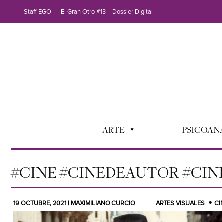
Staff EGO
El Gran Otro #13 – Dossier Digital
ARTE
PSICOANÁ
#CINE #CINEDEAUTOR #CIN
19 OCTUBRE, 2021 | MAXIMILIANO CURCIO
ARTES VISUALES
CI