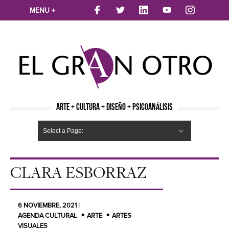
MENU +
ARTE + CULTURA + DISEÑO + PSICOANÁLISIS
Select a Page:
CINE
MÚSICA
LITERATURA
ARTES VISUALES
TEATRO
TELEVISION
FOTOGRAFÍA
ARTE Y MODA
AGENDA CULTURAL
OPINION
ACTUALIDAD
ECOLOGÍA
NUEVOS TALENTOS
ARTISTAS EMERGENTES
Hide Navigation
Arte
Psicoanálisis
Cultura
Nuevos Artistas
Diseño
CLARA ESBORRAZ
6 NOVIEMBRE, 2021 |
AGENDA CULTURAL
ARTE
ARTES
VISUALES