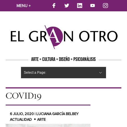
MENU +
ARTE + CULTURA + DISEÑO + PSICOANÁLISIS
Select a Page:
CINE
MÚSICA
LITERATURA
ARTES VISUALES
TEATRO
TELEVISION
FOTOGRAFÍA
ARTE Y MODA
AGENDA CULTURAL
OPINION
ACTUALIDAD
ECOLOGÍA
NUEVOS TALENTOS
ARTISTAS EMERGENTES
Hide Navigation
Arte
Psicoanálisis
Cultura
Nuevos Artistas
Diseño
COVID19
6 JULIO, 2020 | LUCIANA GARCÍA BELBEY
ACTUALIDAD
ARTE