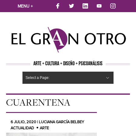
MENU +
ARTE + CULTURA + DISEÑO + PSICOANÁLISIS
Select a Page:
CINE
MÚSICA
LITERATURA
ARTES VISUALES
TEATRO
TELEVISION
FOTOGRAFÍA
ARTE Y MODA
AGENDA CULTURAL
OPINION
ACTUALIDAD
ECOLOGÍA
NUEVOS TALENTOS
ARTISTAS EMERGENTES
Hide Navigation
Arte
Psicoanálisis
Cultura
Nuevos Artistas
Diseño
CUARENTENA
6 JULIO, 2020 | LUCIANA GARCÍA BELBEY
ACTUALIDAD
ARTE