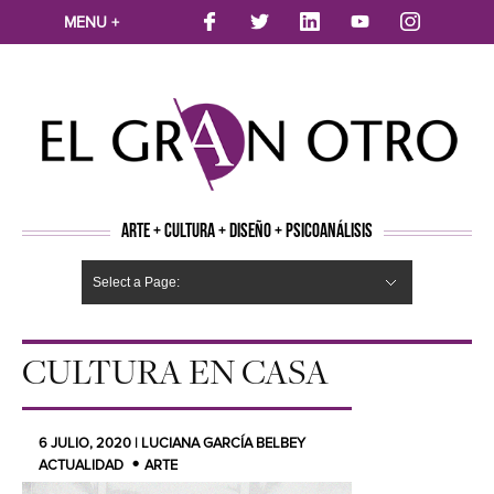
MENU +
ARTE + CULTURA + DISEÑO + PSICOANÁLISIS
Select a Page:
CINE
MÚSICA
LITERATURA
ARTES VISUALES
TEATRO
TELEVISION
FOTOGRAFÍA
ARTE Y MODA
AGENDA CULTURAL
OPINION
ACTUALIDAD
ECOLOGÍA
NUEVOS TALENTOS
ARTISTAS EMERGENTES
Hide Navigation
Arte
Psicoanálisis
Cultura
Nuevos Artistas
Diseño
CULTURA EN CASA
6 JULIO, 2020 | LUCIANA GARCÍA BELBEY
ACTUALIDAD
ARTE