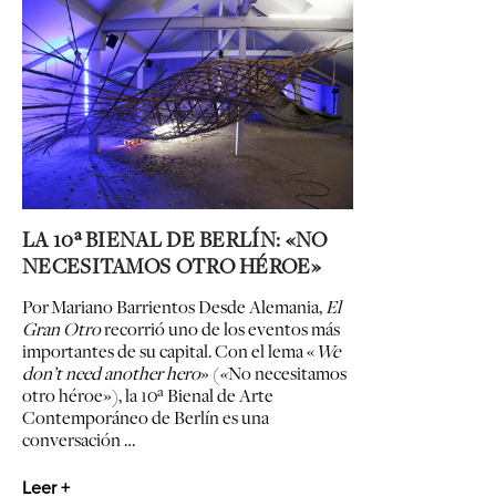
LA 10ª BIENAL DE BERLÍN: «NO
NECESITAMOS OTRO HÉROE»
Por Mariano Barrientos Desde Alemania,
El
Gran Otro
recorrió uno de los eventos más
importantes de su capital. Con el lema «
We
don’t need another hero
» (
«
No necesitamos
otro héroe»), la 10ª Bienal de Arte
Contemporáneo de Berlín es una
conversación …
Leer +