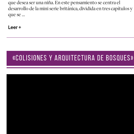
que desea ser una niña. En este pensamiento se centra el
desarrollo de la mini serie británica, dividida en tres capítulos y
que se …
Leer +
«COLISIONES Y ARQUITECTURA DE BOSQUES»
Reproductor
de
vídeo