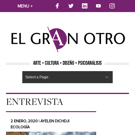
MENU +
ARTE + CULTURA + DISEÑO + PSICOANÁLISIS
Select a Page:
CINE
MÚSICA
LITERATURA
ARTES VISUALES
TEATRO
TELEVISION
FOTOGRAFÍA
ARTE Y MODA
AGENDA CULTURAL
OPINION
ACTUALIDAD
ECOLOGÍA
NUEVOS TALENTOS
ARTISTAS EMERGENTES
Hide Navigation
Arte
Psicoanálisis
Cultura
Nuevos Artistas
Diseño
ENTREVISTA
2 ENERO, 2020 | AYELEN DICHDJI
ECOLOGÍA