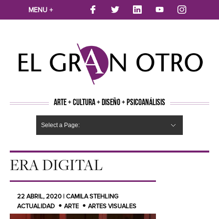
MENU +
ARTE + CULTURA + DISEÑO + PSICOANÁLISIS
Select a Page:
CINE
MÚSICA
LITERATURA
ARTES VISUALES
TEATRO
TELEVISION
FOTOGRAFÍA
ARTE Y MODA
AGENDA CULTURAL
OPINION
ACTUALIDAD
ECOLOGÍA
NUEVOS TALENTOS
ARTISTAS EMERGENTES
Hide Navigation
Arte
Psicoanálisis
Cultura
Nuevos Artistas
Diseño
ERA DIGITAL
22 ABRIL, 2020 | CAMILA STEHLING
ACTUALIDAD
ARTE
ARTES VISUALES