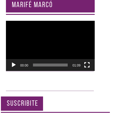
MARIFÉ MARCÓ
Reproductor
de
vídeo
00:00
01:09
SUSCRIBITE