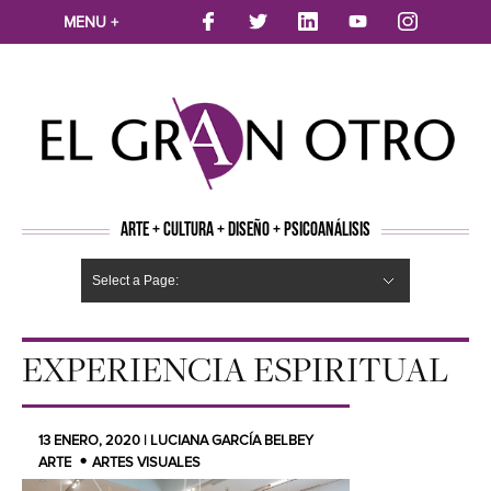
MENU +
ARTE + CULTURA + DISEÑO + PSICOANÁLISIS
Select a Page:
CINE
MÚSICA
LITERATURA
ARTES VISUALES
TEATRO
TELEVISION
FOTOGRAFÍA
ARTE Y MODA
AGENDA CULTURAL
OPINION
ACTUALIDAD
ECOLOGÍA
NUEVOS TALENTOS
ARTISTAS EMERGENTES
Hide Navigation
Arte
Psicoanálisis
Cultura
Nuevos Artistas
Diseño
EXPERIENCIA ESPIRITUAL
13 ENERO, 2020 | LUCIANA GARCÍA BELBEY
ARTE
ARTES VISUALES