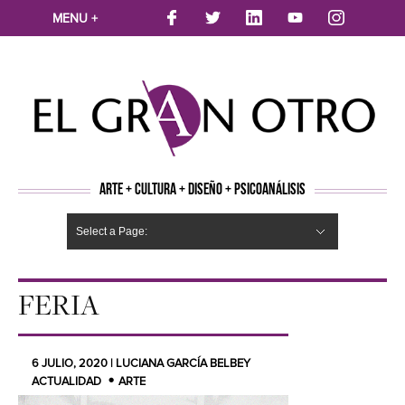
MENU +
ARTE + CULTURA + DISEÑO + PSICOANÁLISIS
Select a Page:
CINE
MÚSICA
LITERATURA
ARTES VISUALES
TEATRO
TELEVISION
FOTOGRAFÍA
ARTE Y MODA
AGENDA CULTURAL
OPINION
ACTUALIDAD
ECOLOGÍA
NUEVOS TALENTOS
ARTISTAS EMERGENTES
Hide Navigation
Arte
Psicoanálisis
Cultura
Nuevos Artistas
Diseño
FERIA
6 JULIO, 2020 | LUCIANA GARCÍA BELBEY
ACTUALIDAD
ARTE