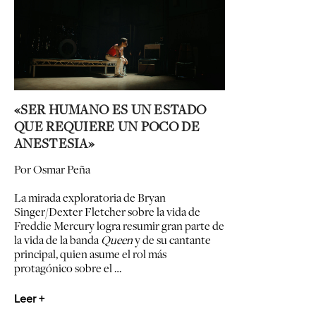
«SER HUMANO ES UN ESTADO
QUE REQUIERE UN POCO DE
ANESTESIA»
Por Osmar Peña
La mirada exploratoria de Bryan
Singer/Dexter Fletcher sobre la vida de
Freddie Mercury logra resumir gran parte de
la vida de la banda
Queen
y de su cantante
principal, quien asume el rol más
protagónico sobre el …
Leer +