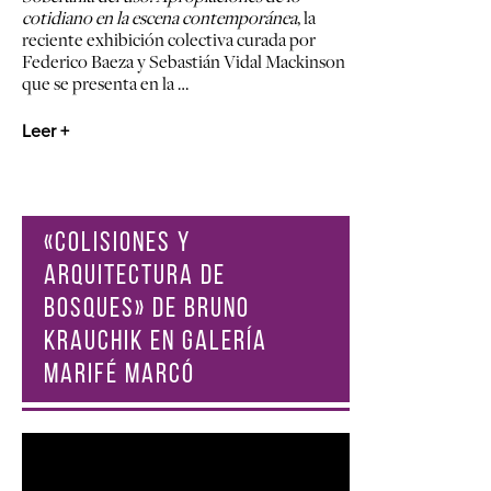
cotidiano en la escena contemporánea
, la
reciente exhibición colectiva curada por
Federico Baeza y Sebastián Vidal Mackinson
que se presenta en la …
Leer +
«COLISIONES Y
ARQUITECTURA DE
BOSQUES» DE BRUNO
KRAUCHIK EN GALERÍA
MARIFÉ MARCÓ
Reproductor
de
vídeo