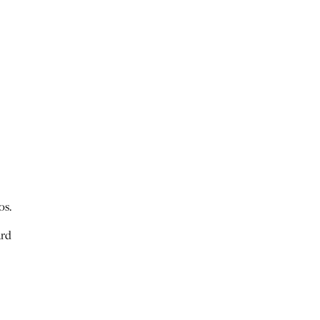
os.
ard