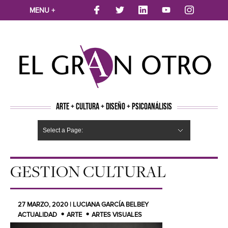
MENU +
ARTE + CULTURA + DISEÑO + PSICOANÁLISIS
Select a Page:
CINE
MÚSICA
LITERATURA
ARTES VISUALES
TEATRO
TELEVISION
FOTOGRAFÍA
ARTE Y MODA
AGENDA CULTURAL
OPINION
ACTUALIDAD
ECOLOGÍA
NUEVOS TALENTOS
ARTISTAS EMERGENTES
Hide Navigation
Arte
Psicoanálisis
Cultura
Nuevos Artistas
Diseño
GESTION CULTURAL
27 MARZO, 2020 | LUCIANA GARCÍA BELBEY
ACTUALIDAD
ARTE
ARTES VISUALES