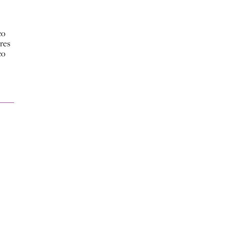
co
res
co