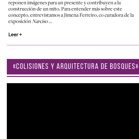
reponen imágenes para un presente y contribuyen a la
construcción de un mito.
Para entender más sobre este
concepto,
entrevistamos a Jimena Ferreiro, co curadora de la
exposición
Narciso …
Leer +
«COLISIONES Y ARQUITECTURA DE BOSQUES»
Reproductor
de
vídeo