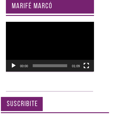
MARIFÉ MARCÓ
Reproductor
de
vídeo
00:00
01:09
SUSCRIBITE