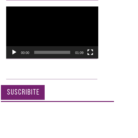
Reproductor
de
vídeo
00:00
01:09
SUSCRIBITE