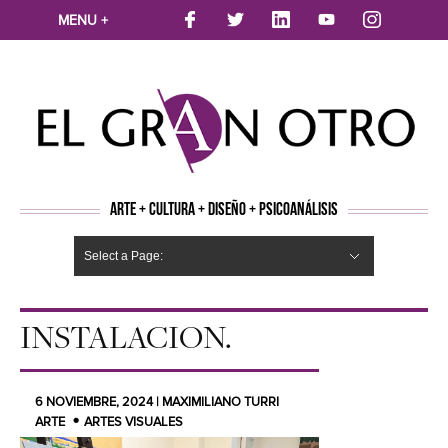
MENU +
ARTE + CULTURA + DISEÑO + PSICOANÁLISIS
Select a Page:
CINE
MÚSICA
LITERATURA
ARTES VISUALES
TEATRO
TELEVISION
FOTOGRAFÍA
ARTE Y MODA
AGENDA CULTURAL
OPINION
ACTUALIDAD
ECOLOGÍA
NUEVOS TALENTOS
ARTISTAS EMERGENTES
Hide Navigation
Arte
Psicoanálisis
Cultura
Nuevos Artistas
Diseño
INSTALACION.
6 NOVIEMBRE, 2024 | MAXIMILIANO TURRI
ARTE
ARTES VISUALES