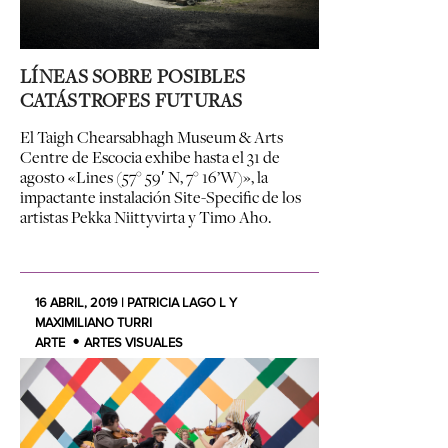
LÍNEAS SOBRE POSIBLES
CATÁSTROFES FUTURAS
El Taigh Chearsabhagh Museum & Arts
Centre de Escocia exhibe hasta el 31 de
agosto «Lines (57° 59′ N, 7° 16’W)», la
impactante instalación Site-Specific de los
artistas Pekka Niittyvirta y Timo Aho.
16 ABRIL, 2019 | PATRICIA LAGO L Y
MAXIMILIANO TURRI
ARTE
ARTES VISUALES