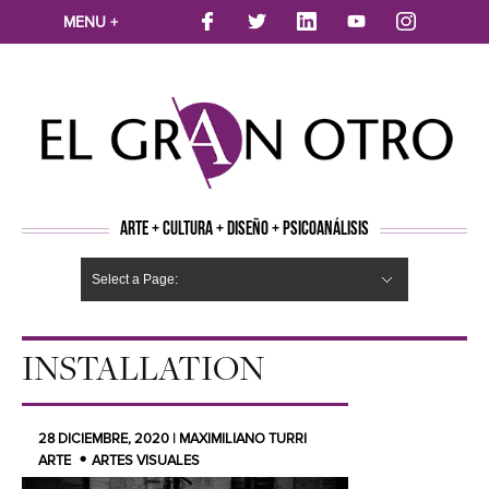
MENU +
ARTE + CULTURA + DISEÑO + PSICOANÁLISIS
Select a Page:
CINE
MÚSICA
LITERATURA
ARTES VISUALES
TEATRO
TELEVISION
FOTOGRAFÍA
ARTE Y MODA
AGENDA CULTURAL
OPINION
ACTUALIDAD
ECOLOGÍA
NUEVOS TALENTOS
ARTISTAS EMERGENTES
Hide Navigation
Arte
Psicoanálisis
Cultura
Nuevos Artistas
Diseño
INSTALLATION
28 DICIEMBRE, 2020 | MAXIMILIANO TURRI
ARTE
ARTES VISUALES