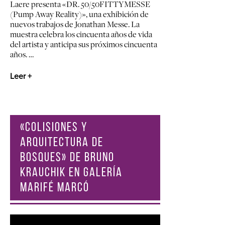
Laere presenta «DR. 50/50FITTYMESSE
(Pump Away Reality)», una exhibición de
nuevos trabajos de Jonathan Messe. La
muestra celebra los cincuenta años de vida
del artista y anticipa sus próximos cincuenta
años. …
Leer +
«COLISIONES Y
ARQUITECTURA DE
BOSQUES» DE BRUNO
KRAUCHIK EN GALERÍA
MARIFÉ MARCÓ
Reproductor