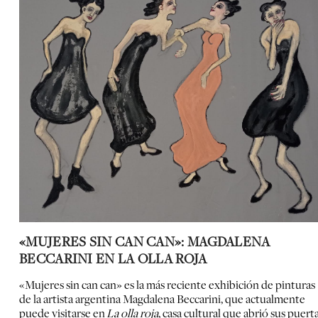
«MUJERES SIN CAN CAN»: MAGDALENA
BECCARINI EN LA OLLA ROJA
«Mujeres sin can can» es la más reciente exhibición de pinturas
de la artista argentina Magdalena Beccarini, que actualmente
puede visitarse en
La olla roja
, casa cultural que abrió sus puert