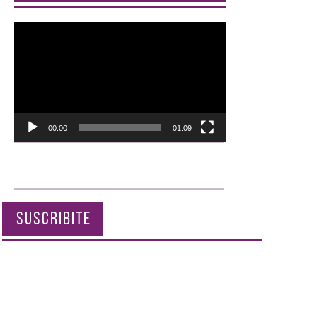
Reproductor
de
vídeo
00:00
01:09
SUSCRIBITE