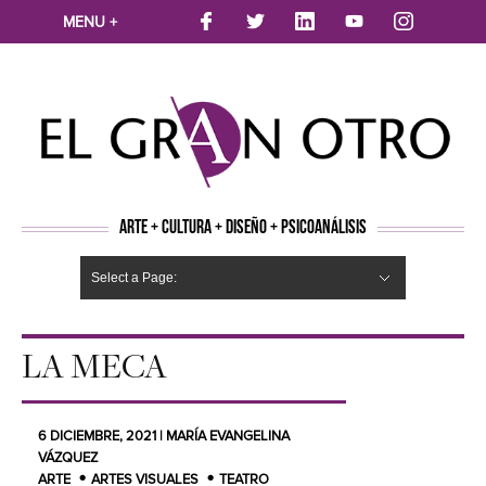
MENU +
ARTE + CULTURA + DISEÑO + PSICOANÁLISIS
Select a Page:
CINE
MÚSICA
LITERATURA
ARTES VISUALES
TEATRO
TELEVISION
FOTOGRAFÍA
ARTE Y MODA
AGENDA CULTURAL
OPINION
ACTUALIDAD
ECOLOGÍA
NUEVOS TALENTOS
ARTISTAS EMERGENTES
Hide Navigation
Arte
Psicoanálisis
Cultura
Nuevos Artistas
Diseño
LA MECA
6 DICIEMBRE, 2021 | MARÍA EVANGELINA
VÁZQUEZ
ARTE
ARTES VISUALES
TEATRO