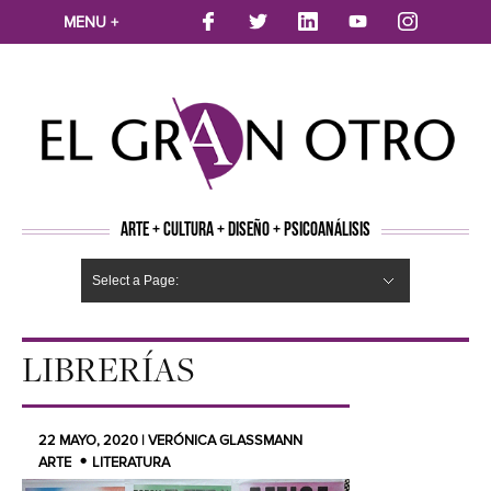
MENU +
ARTE + CULTURA + DISEÑO + PSICOANÁLISIS
Select a Page:
CINE
MÚSICA
LITERATURA
ARTES VISUALES
TEATRO
TELEVISION
FOTOGRAFÍA
ARTE Y MODA
AGENDA CULTURAL
OPINION
ACTUALIDAD
ECOLOGÍA
NUEVOS TALENTOS
ARTISTAS EMERGENTES
Hide Navigation
Arte
Psicoanálisis
Cultura
Nuevos Artistas
Diseño
LIBRERÍAS
22 MAYO, 2020 | VERÓNICA GLASSMANN
ARTE
LITERATURA