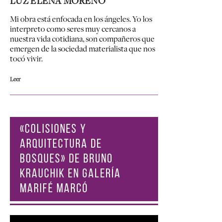
LUZ ELENA MORENO
Mi obra está enfocada en los ángeles. Yo los
interpreto como seres muy cercanos a
nuestra vida cotidiana, son compañeros que
emergen de la sociedad materialista que nos
tocó vivir.
Leer
«COLISIONES Y
ARQUITECTURA DE
BOSQUES» DE BRUNO
KRAUCHIK EN GALERÍA
MARIFÉ MARCÓ
Reproductor