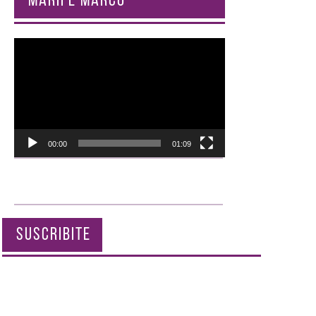
MARIFÉ MARCÓ
Reproductor
de
vídeo
00:00
01:09
SUSCRIBITE