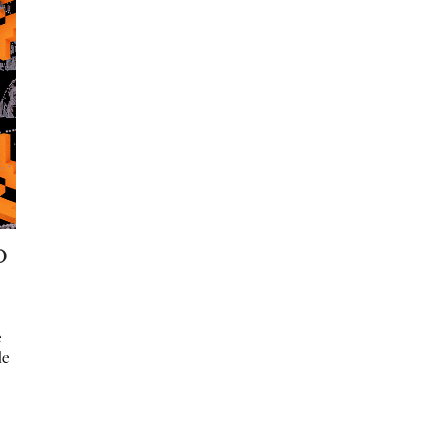
O
e
le