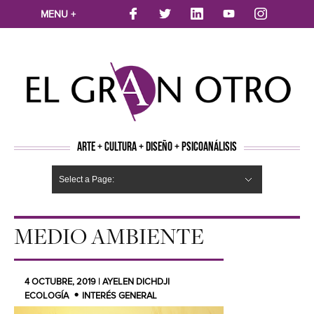
MENU +
ARTE + CULTURA + DISEÑO + PSICOANÁLISIS
Select a Page:
CINE
MÚSICA
LITERATURA
ARTES VISUALES
TEATRO
TELEVISION
FOTOGRAFÍA
ARTE Y MODA
AGENDA CULTURAL
OPINION
ACTUALIDAD
ECOLOGÍA
NUEVOS TALENTOS
ARTISTAS EMERGENTES
Hide Navigation
Arte
Psicoanálisis
Cultura
Nuevos Artistas
Diseño
MEDIO AMBIENTE
4 OCTUBRE, 2019 | AYELEN DICHDJI
ECOLOGÍA
INTERÉS GENERAL