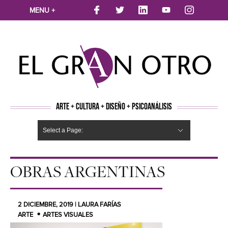
MENU +
ARTE + CULTURA + DISEÑO + PSICOANÁLISIS
Select a Page:
CINE
MÚSICA
LITERATURA
ARTES VISUALES
TEATRO
TELEVISION
FOTOGRAFÍA
ARTE Y MODA
AGENDA CULTURAL
OPINION
ACTUALIDAD
ECOLOGÍA
NUEVOS TALENTOS
ARTISTAS EMERGENTES
Hide Navigation
Arte
Psicoanálisis
Cultura
Nuevos Artistas
Diseño
OBRAS ARGENTINAS
2 DICIEMBRE, 2019 | LAURA FARÍAS
ARTE
ARTES VISUALES