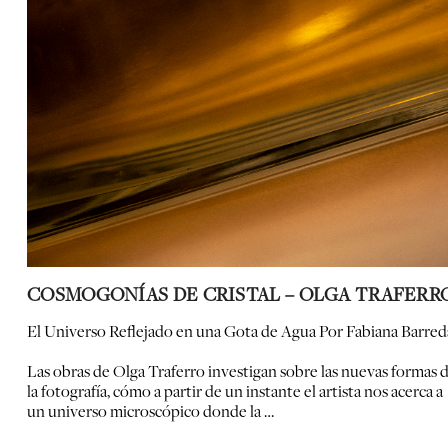
COSMOGONÍAS DE CRISTAL – OLGA TRAFERR
El Universo Reflejado en una Gota de Agua Por Fabiana Barred
Las obras de Olga Traferro investigan sobre las nuevas formas 
la fotografía, cómo a partir de un instante el artista nos acerca a
un universo microscópico donde la …