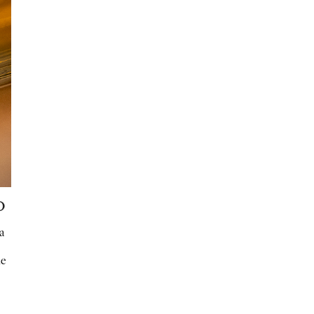
O
a
de