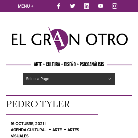
MENU +
ARTE + CULTURA + DISEÑO + PSICOANÁLISIS
Select a Page:
CINE
MÚSICA
LITERATURA
ARTES VISUALES
TEATRO
TELEVISION
FOTOGRAFÍA
ARTE Y MODA
AGENDA CULTURAL
OPINION
ACTUALIDAD
ECOLOGÍA
NUEVOS TALENTOS
ARTISTAS EMERGENTES
Hide Navigation
Arte
Psicoanálisis
Cultura
Nuevos Artistas
Diseño
PEDRO TYLER
16 OCTUBRE, 2021 |
AGENDA CULTURAL
ARTE
ARTES
VISUALES